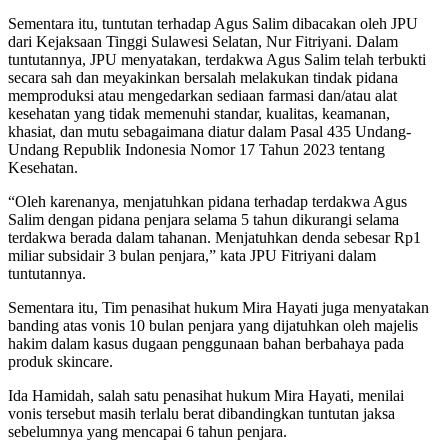
Sementara itu, tuntutan terhadap Agus Salim dibacakan oleh JPU
dari Kejaksaan Tinggi Sulawesi Selatan, Nur Fitriyani. Dalam
tuntutannya, JPU menyatakan, terdakwa Agus Salim telah terbukti
secara sah dan meyakinkan bersalah melakukan tindak pidana
memproduksi atau mengedarkan sediaan farmasi dan/atau alat
kesehatan yang tidak memenuhi standar, kualitas, keamanan,
khasiat, dan mutu sebagaimana diatur dalam Pasal 435 Undang-
Undang Republik Indonesia Nomor 17 Tahun 2023 tentang
Kesehatan.
“Oleh karenanya, menjatuhkan pidana terhadap terdakwa Agus
Salim dengan pidana penjara selama 5 tahun dikurangi selama
terdakwa berada dalam tahanan. Menjatuhkan denda sebesar Rp1
miliar subsidair 3 bulan penjara,” kata JPU Fitriyani dalam
tuntutannya.
Sementara itu, Tim penasihat hukum Mira Hayati juga menyatakan
banding atas vonis 10 bulan penjara yang dijatuhkan oleh majelis
hakim dalam kasus dugaan penggunaan bahan berbahaya pada
produk skincare.
Ida Hamidah, salah satu penasihat hukum Mira Hayati, menilai
vonis tersebut masih terlalu berat dibandingkan tuntutan jaksa
sebelumnya yang mencapai 6 tahun penjara.