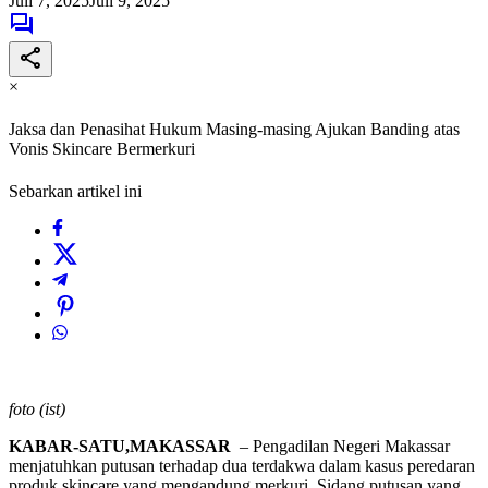
Juli 7, 2025
Juli 9, 2025
×
Jaksa dan Penasihat Hukum Masing-masing Ajukan Banding atas
Vonis Skincare Bermerkuri
Sebarkan artikel ini
foto (ist)
KABAR-SATU,MAKASSAR
– Pengadilan Negeri Makassar
menjatuhkan putusan terhadap dua terdakwa dalam kasus peredaran
produk skincare yang mengandung merkuri. Sidang putusan yang