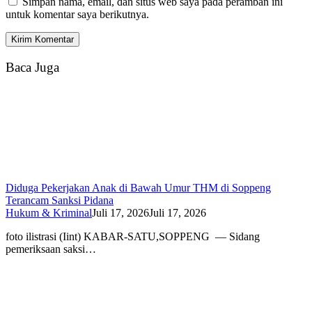
Simpan nama, email, dan situs web saya pada peramban ini
untuk komentar saya berikutnya.
Baca Juga
Diduga Pekerjakan Anak di Bawah Umur THM di Soppeng
Terancam Sanksi Pidana
Hukum & Kriminal
Juli 17, 2026
Juli 17, 2026
foto ilistrasi (Iint) KABAR-SATU,SOPPENG — Sidang
pemeriksaan saksi…