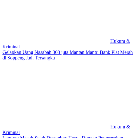
Hukum &
Kriminal
Gelapkan Uang Nasabah 303 juta Mantan Mantri Bank Plat Merah
di Soppeng Jadi Tersangka
Hukum &
Kriminal
Laporan Masuk Sejak Desember, Kasus Dugaan Pengrusakan