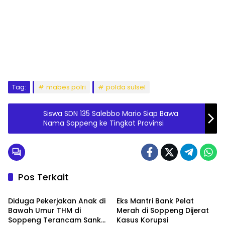
Tag:
mabes polri
polda sulsel
Siswa SDN 135 Salebbo Mario Siap Bawa
Nama Soppeng ke Tingkat Provinsi
Pos Terkait
Hukum & Kriminal
Hukum & Kriminal
Diduga Pekerjakan Anak di
Eks Mantri Bank Pelat
Bawah Umur THM di
Merah di Soppeng Dijerat
Soppeng Terancam Sanksi
Kasus Korupsi
Hukum & Kriminal
Hukum & Kriminal