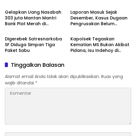
Pidana
Gelapkan Uang Nasabah
Laporan Masuk Sejak
303 juta Mantan Mantri
Desember, Kasus Dugaan
Bank Plat Merah di
Pengrusakan Belum
Hukum & Kriminal
Hukum & Kriminal
Soppeng Jadi Tersangka
Terungkap, Polisi Lakukan
Penyelidikan
Digerebek Satresnarkoba
Kapolsek Tegaskan
SF Diduga Simpan Tiga
Kematian MS Bukan Akibat
Paket Sabu
Pidana, Isu Indehoy di
Duga Hoaks
Tinggalkan Balasan
Alamat email Anda tidak akan dipublikasikan.
Ruas yang
wajib ditandai
*