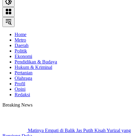
Home
Metro
Daerah
Politik
Ekonomi
Pendidikan & Budaya
Hukum & Kriminal
Pertanian
Olahraga
Profil
Opini
Redaksi
Breaking News
Matinya Empati di Balik Jas Putih Kisah Yurizal yang
Berujung Duka