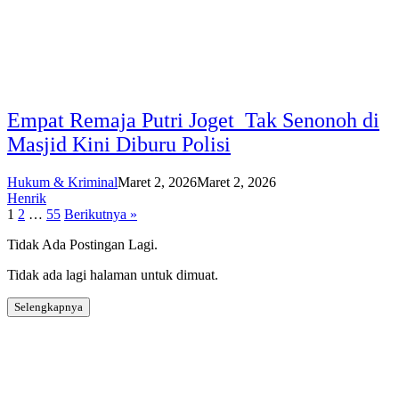
Empat Remaja Putri Joget Tak Senonoh di
Masjid Kini Diburu Polisi
Hukum & Kriminal
Maret 2, 2026
Maret 2, 2026
Henrik
Paginasi
1
2
…
55
Berikutnya »
pos
Tidak Ada Postingan Lagi.
Tidak ada lagi halaman untuk dimuat.
Selengkapnya