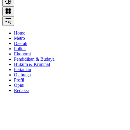
Home
Metro
Daerah
Politik
Ekonomi
Pendidikan & Budaya
Hukum & Kriminal
Pertanian
Olahraga
Profil
Opini
Redaksi