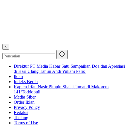
×
Direktur PT Media Kabar Satu Sampaikan Doa dan Apresiasi
di Hari Ulang Tahun Andi Yuliani Paris
Iklan
Indeks Berita
Kapten Irfan Nasir Pimpin Shalat Jumat di Makorem
141/Toddopuli
Media Siber
Order Iklan
Privacy Policy
Redaksi
Tentang
Terms of Use