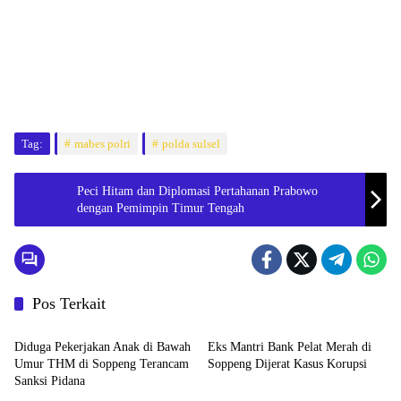
Tag:
mabes polri
polda sulsel
Peci Hitam dan Diplomasi Pertahanan Prabowo
dengan Pemimpin Timur Tengah
Pos Terkait
Hukum & Kriminal
Hukum & Kriminal
Diduga Pekerjakan Anak di Bawah
Eks Mantri Bank Pelat Merah di
Umur THM di Soppeng Terancam
Soppeng Dijerat Kasus Korupsi
Sanksi Pidana
Hukum & Kriminal
Hukum & Kriminal