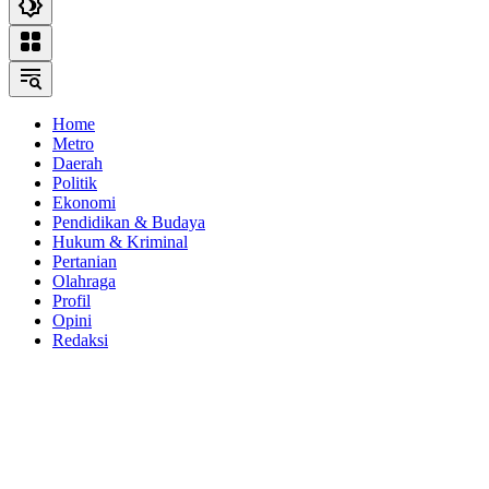
Home
Metro
Daerah
Politik
Ekonomi
Pendidikan & Budaya
Hukum & Kriminal
Pertanian
Olahraga
Profil
Opini
Redaksi