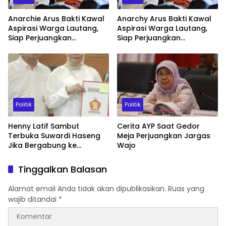
Anarchie Arus Bakti Kawal
Anarchy Arus Bakti Kawal
Aspirasi Warga Lautang,
Aspirasi Warga Lautang,
Siap Perjuangkan
Siap Perjuangkan
Pembangunan Jalan
Pembangunan Jalan
hingga Tuntas
hingga Tuntas
Politik
Politik
Henny Latif Sambut
Cerita AYP Saat Gedor
Terbuka Suwardi Haseng
Meja Perjuangkan Jargas
Jika Bergabung ke
Wajo
Gerindra Soppeng
Tinggalkan Balasan
Alamat email Anda tidak akan dipublikasikan.
Ruas yang
wajib ditandai
*