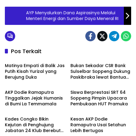
AYP Menyalurkan Dana Aspirasinya Melalui
Menteri Energi dan Sumber Daya Meneral RI
Pos Terkait
Metro
Metro
Matinya Empati di Balik Jas
Bukan Sekadar CSR Bank
Putih Kisah Yurizal yang
Sulselbar Soppeng Dukung
Berujung Duka
Paskibraka lewat Bantuan
Metro
Metro
Seragam
AKP Dodie Ramaputra
Siswa Berprestasi SRT 64
Tinggalkan Jejak Humanis
Soppeng Pimpin Upacara
di Bumi La Temmamala
Pembukaan HUT Pramuka
Metro
Metro
Kades Congko Bikin
Kesan AKP Dodie
Kejutan di Penghujung
Ramaputra Usai Setahun
Jabatan 24 Klub Berebut
Lebih Bertugas