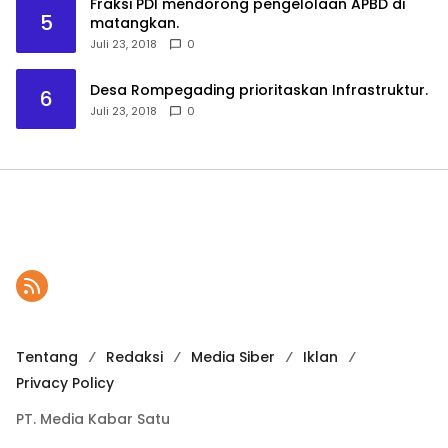
Fraksi PDI mendorong pengelolaan APBD di
5
matangkan.
Juli 23, 2018
0
Desa Rompegading prioritaskan Infrastruktur.
6
Juli 23, 2018
0
Tentang
Redaksi
Media Siber
Iklan
Privacy Policy
PT. Media Kabar Satu