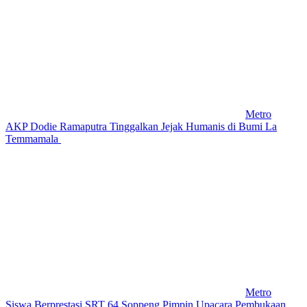
Metro
AKP Dodie Ramaputra Tinggalkan Jejak Humanis di Bumi La
Temmamala
Metro
Siswa Berprestasi SRT 64 Soppeng Pimpin Upacara Pembukaan