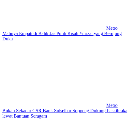
Metro
Matinya Empati di Balik Jas Putih Kisah Yurizal yang Berujung
Duka
Metro
Bukan Sekadar CSR Bank Sulselbar Soppeng Dukung Paskibraka
lewat Bantuan Seragam