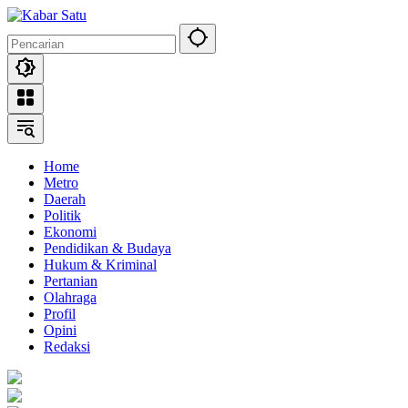
Langsung
ke
konten
Home
Metro
Daerah
Politik
Ekonomi
Pendidikan & Budaya
Hukum & Kriminal
Pertanian
Olahraga
Profil
Opini
Redaksi