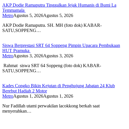
AKP Dodie Ramaputra Tinggalkan Jejak Humanis di Bumi La
Temmamala
Metro
Agustus 5, 2026
Agustus 5, 2026
AKP Dodie Ramaputra. SH. MH (foto dok) KABAR-
SATU,SOPPENG…
Siswa Berprestasi SRT 64 Soppeng Pimpin Upacara Pembukaan
HUT Pramuka
Metro
Agustus 3, 2026
Agustus 3, 2026
Rahmat siswa SRT 64 Soppeng (foto dok) KABAR-
SATU,SOPPENG…
Kades Congko Bikin Kejutan di Penghujung Jabatan 24 Klub
Berebut Hadiah 2 Motor
Metro
Agustus 1, 2026
Agustus 1, 2026
Nur Fadillah utami perwakilan lacokkong berkah saat
menyerahkan…