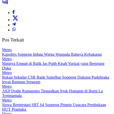
Pos Terkait
Metro
Kapolres Soppeng Imbau Warga Waspada Bahaya Kebakaran
Metro
Matinya Empati di Balik Jas Putih Kisah Yurizal yang Berujung
Duka
Metro
Bukan Sekadar CSR Bank Sulselbar Soppeng Dukung Paskibraka
lewat Bantuan Seragam
Metro
AKP Dodie Ramaputra Tinggalkan Jejak Humanis di Bumi La
Temmamala
Metro
Siswa Berprestasi SRT 64 Soppeng Pimpin Upacara Pembukaan
HUT Pramuka
Metro