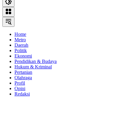
Home
Metro
Daerah
Politik
Ekonomi
Pendidikan & Budaya
Hukum & Kriminal
Pertanian
Olahraga
Profil
Opini
Redaksi