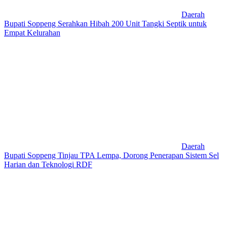
Daerah
Bupati Soppeng Serahkan Hibah 200 Unit Tangki Septik untuk
Empat Kelurahan
Daerah
Bupati Soppeng Tinjau TPA Lempa, Dorong Penerapan Sistem Sel
Harian dan Teknologi RDF