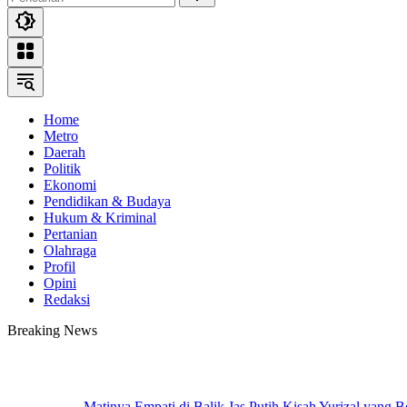
Home
Metro
Daerah
Politik
Ekonomi
Pendidikan & Budaya
Hukum & Kriminal
Pertanian
Olahraga
Profil
Opini
Redaksi
Breaking News
Matinya Empati di Balik Jas Putih Kisah Yurizal yang 