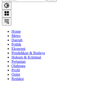
Home
Metro
Daerah
Politik
Ekonomi
Pendidikan & Budaya
Hukum & Kriminal
Pertanian
Olahraga
Profil
Opini
Redaksi