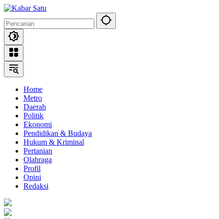
Langsung
ke
konten
Home
Metro
Daerah
Politik
Ekonomi
Pendidikan & Budaya
Hukum & Kriminal
Pertanian
Olahraga
Profil
Opini
Redaksi