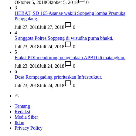
Oktober 5, 2018
Oktober 5, 2018
0
3
HEBAT, SD 165 Asanae wakili Soppeng lomba Pramuka
Penggalang.
Juli 27, 2018
Juli 27, 2018
0
4
5 anggota Polres Soppeng di wisudha purna bhakti.
Juli 23, 2018
Juli 24, 2018
0
5
Fraksi PDI mendorong pengelolaan APBD di matangkan.
Juli 23, 2018
Juli 24, 2018
0
6
Desa Rompegading prioritaskan Infrastruktur.
Juli 23, 2018
Juli 24, 2018
0
Tentang
Redaksi
Media Siber
Iklan
Privacy Policy