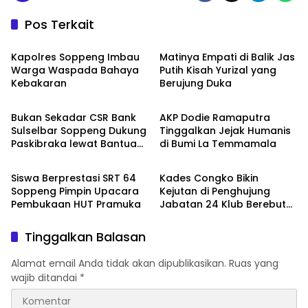
Pos Terkait
Metro
Metro
Kapolres Soppeng Imbau
Matinya Empati di Balik Jas
Warga Waspada Bahaya
Putih Kisah Yurizal yang
Kebakaran
Berujung Duka
Metro
Metro
Bukan Sekadar CSR Bank
AKP Dodie Ramaputra
Sulselbar Soppeng Dukung
Tinggalkan Jejak Humanis
Paskibraka lewat Bantuan
di Bumi La Temmamala
Metro
Metro
Seragam
Siswa Berprestasi SRT 64
Kades Congko Bikin
Soppeng Pimpin Upacara
Kejutan di Penghujung
Pembukaan HUT Pramuka
Jabatan 24 Klub Berebut
Hadiah 2 Motor
Tinggalkan Balasan
Alamat email Anda tidak akan dipublikasikan.
Ruas yang
wajib ditandai
*