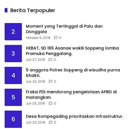
Berita Terpopuler
Moment yang Tertinggal di Palu dan
2
Donggala
Oktober 5, 2018
0
HEBAT, SD 165 Asanae wakili Soppeng lomba
3
Pramuka Penggalang.
Juli 27, 2018
0
5 anggota Polres Soppeng di wisudha purna
4
bhakti.
Juli 23, 2018
0
Fraksi PDI mendorong pengelolaan APBD di
5
matangkan.
Juli 23, 2018
0
Desa Rompegading prioritaskan Infrastruktur.
6
Juli 23, 2018
0