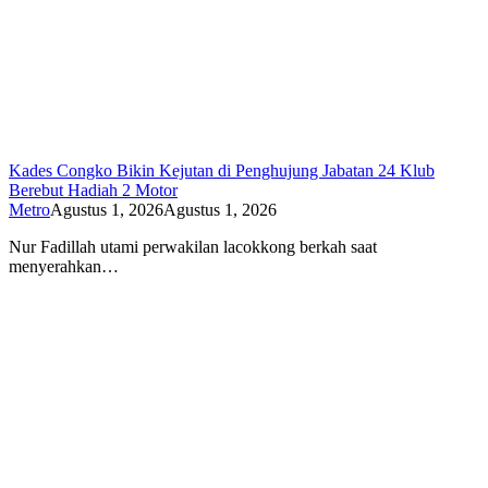
Kades Congko Bikin Kejutan di Penghujung Jabatan 24 Klub
Berebut Hadiah 2 Motor
Metro
Agustus 1, 2026
Agustus 1, 2026
Nur Fadillah utami perwakilan lacokkong berkah saat
menyerahkan…