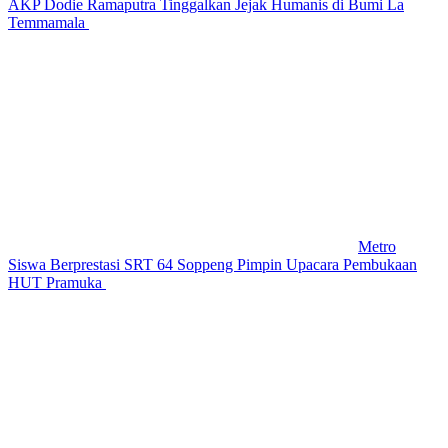
AKP Dodie Ramaputra Tinggalkan Jejak Humanis di Bumi La
Temmamala
Metro
Siswa Berprestasi SRT 64 Soppeng Pimpin Upacara Pembukaan
HUT Pramuka