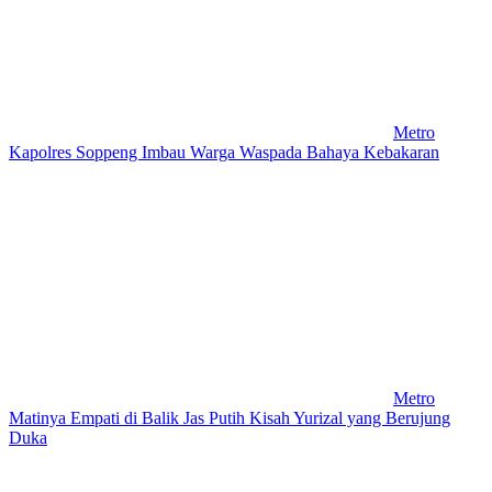
Metro
Kapolres Soppeng Imbau Warga Waspada Bahaya Kebakaran
Metro
Matinya Empati di Balik Jas Putih Kisah Yurizal yang Berujung
Duka