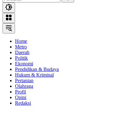
Home
Metro
Daerah
Politik
Ekonomi
Pendidikan & Budaya
Hukum & Kriminal
Pertanian
Olahraga
Profil
Opini
Redaksi