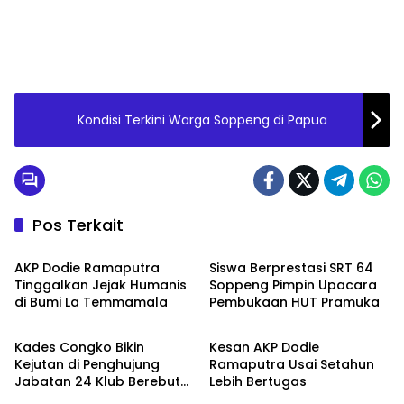
Kondisi Terkini Warga Soppeng di Papua
Pos Terkait
Metro
Metro
AKP Dodie Ramaputra
Siswa Berprestasi SRT 64
Tinggalkan Jejak Humanis
Soppeng Pimpin Upacara
di Bumi La Temmamala
Pembukaan HUT Pramuka
Metro
Metro
Kades Congko Bikin
Kesan AKP Dodie
Kejutan di Penghujung
Ramaputra Usai Setahun
Jabatan 24 Klub Berebut
Lebih Bertugas
Metro
Metro
Hadiah 2 Motor