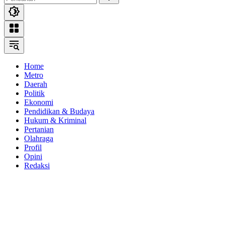
Home
Metro
Daerah
Politik
Ekonomi
Pendidikan & Budaya
Hukum & Kriminal
Pertanian
Olahraga
Profil
Opini
Redaksi