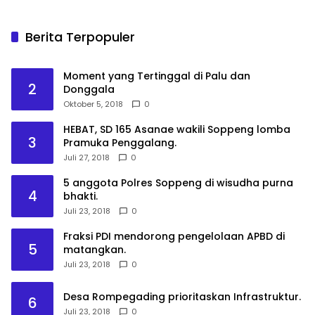
Berita Terpopuler
Moment yang Tertinggal di Palu dan
2
Donggala
Oktober 5, 2018
0
HEBAT, SD 165 Asanae wakili Soppeng lomba
3
Pramuka Penggalang.
Juli 27, 2018
0
5 anggota Polres Soppeng di wisudha purna
4
bhakti.
Juli 23, 2018
0
Fraksi PDI mendorong pengelolaan APBD di
5
matangkan.
Juli 23, 2018
0
Desa Rompegading prioritaskan Infrastruktur.
6
Juli 23, 2018
0