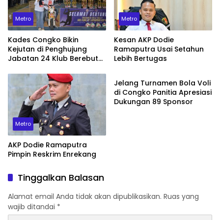
Metro
Metro
Kades Congko Bikin
Kesan AKP Dodie
Kejutan di Penghujung
Ramaputra Usai Setahun
Jabatan 24 Klub Berebut
Lebih Bertugas
Metro
Hadiah 2 Motor
Jelang Turnamen Bola Voli
di Congko Panitia Apresiasi
Dukungan 89 Sponsor
Metro
AKP Dodie Ramaputra
Pimpin Reskrim Enrekang
Tinggalkan Balasan
Alamat email Anda tidak akan dipublikasikan.
Ruas yang
wajib ditandai
*