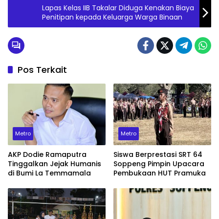
Lapas Kelas IIB Takalar Diduga Kenakan Biaya
Penitipan kepada Keluarga Warga Binaan
Pos Terkait
Metro
Metro
AKP Dodie Ramaputra
Siswa Berprestasi SRT 64
Tinggalkan Jejak Humanis
Soppeng Pimpin Upacara
di Bumi La Temmamala
Pembukaan HUT Pramuka