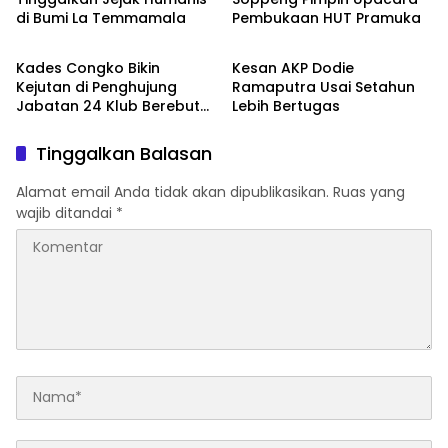
di Bumi La Temmamala
Pembukaan HUT Pramuka
Metro
Metro
Kades Congko Bikin
Kesan AKP Dodie
Kejutan di Penghujung
Ramaputra Usai Setahun
Jabatan 24 Klub Berebut
Lebih Bertugas
Hadiah 2 Motor
Tinggalkan Balasan
Alamat email Anda tidak akan dipublikasikan.
Ruas yang
wajib ditandai
*