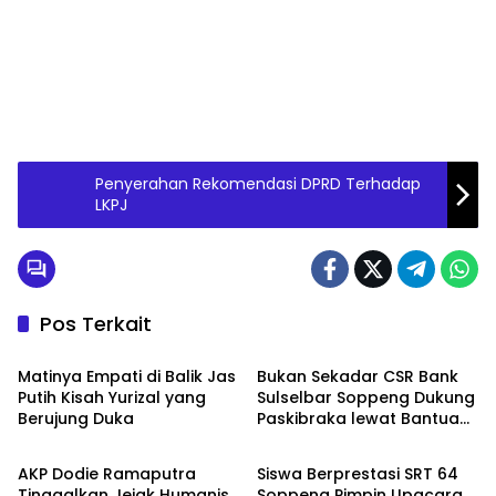
Penyerahan Rekomendasi DPRD Terhadap
LKPJ
Pos Terkait
Metro
Metro
Matinya Empati di Balik Jas
Bukan Sekadar CSR Bank
Putih Kisah Yurizal yang
Sulselbar Soppeng Dukung
Berujung Duka
Paskibraka lewat Bantuan
Metro
Metro
Seragam
AKP Dodie Ramaputra
Siswa Berprestasi SRT 64
Tinggalkan Jejak Humanis
Soppeng Pimpin Upacara