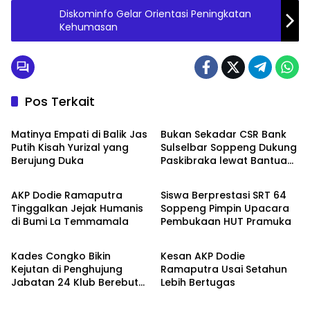
Diskominfo Gelar Orientasi Peningkatan
Kehumasan
Pos Terkait
Metro
Metro
Matinya Empati di Balik Jas
Bukan Sekadar CSR Bank
Putih Kisah Yurizal yang
Sulselbar Soppeng Dukung
Berujung Duka
Paskibraka lewat Bantuan
Metro
Metro
Seragam
AKP Dodie Ramaputra
Siswa Berprestasi SRT 64
Tinggalkan Jejak Humanis
Soppeng Pimpin Upacara
di Bumi La Temmamala
Pembukaan HUT Pramuka
Metro
Metro
Kades Congko Bikin
Kesan AKP Dodie
Kejutan di Penghujung
Ramaputra Usai Setahun
Jabatan 24 Klub Berebut
Lebih Bertugas
Hadiah 2 Motor