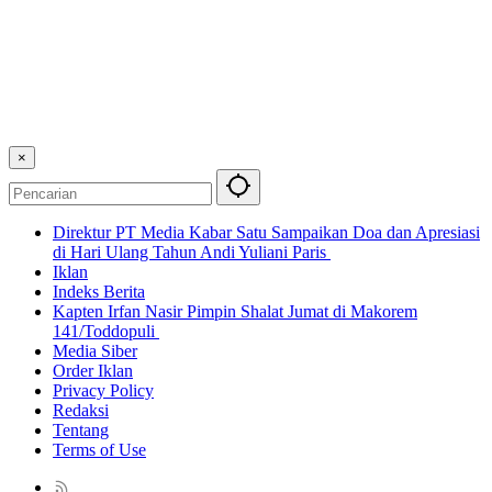
×
Direktur PT Media Kabar Satu Sampaikan Doa dan Apresiasi
di Hari Ulang Tahun Andi Yuliani Paris
Iklan
Indeks Berita
Kapten Irfan Nasir Pimpin Shalat Jumat di Makorem
141/Toddopuli
Media Siber
Order Iklan
Privacy Policy
Redaksi
Tentang
Terms of Use