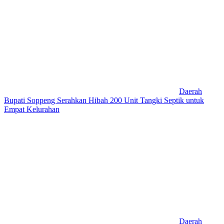
Daerah
Bupati Soppeng Serahkan Hibah 200 Unit Tangki Septik untuk
Empat Kelurahan
Daerah