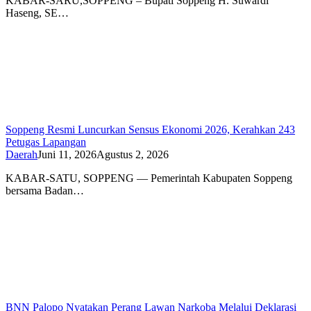
KABAR-SARU,SOPPENG – Bupati Soppeng H. Suwardi
Haseng, SE…
Soppeng Resmi Luncurkan Sensus Ekonomi 2026, Kerahkan 243
Petugas Lapangan
Daerah
Juni 11, 2026
Agustus 2, 2026
KABAR-SATU, SOPPENG — Pemerintah Kabupaten Soppeng
bersama Badan…
BNN Palopo Nyatakan Perang Lawan Narkoba Melalui Deklarasi