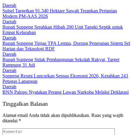
Daerah
Sulsel Targetkan 91.340 Hektare Sawah Terapkan Pertanian
Modern PM-AAS 2026
Daerah
Bupati Soppeng Serahkan Hibah 200 Unit Tangki Septik untuk
Empat Kelurahan
Daerah
Bupati Soppeng Tinjau TPA Lempa, Dorong Penerapan Sistem Sel
Harian dan Teknologi RDF
Daerah
Bupati Soppeng Sidak Pembangunan Sekolah Rakyat, Target
Rampung 31 Juli
Daerah
Soppeng Resmi Luncurkan Sensus Ekonomi 2026, Kerahkan 243
Petugas Lapangan
Daerah
BNN Palopo Nyatakan Perang Lawan Narkoba Melalui Deklarasi
Tinggalkan Balasan
Alamat email Anda tidak akan dipublikasikan.
Ruas yang wajib
ditandai
*