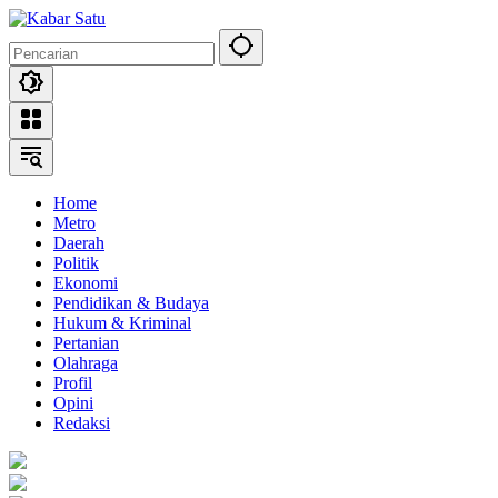
Langsung
ke
konten
Home
Metro
Daerah
Politik
Ekonomi
Pendidikan & Budaya
Hukum & Kriminal
Pertanian
Olahraga
Profil
Opini
Redaksi