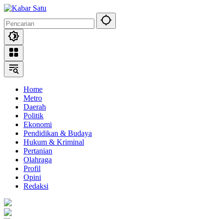
Langsung
ke
konten
Home
Metro
Daerah
Politik
Ekonomi
Pendidikan & Budaya
Hukum & Kriminal
Pertanian
Olahraga
Profil
Opini
Redaksi