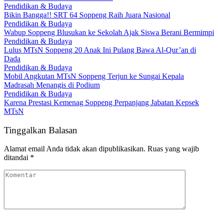
Pendidikan & Budaya
Bikin Bangga!! SRT 64 Soppeng Raih Juara Nasional
Pendidikan & Budaya
Wabup Soppeng Blusukan ke Sekolah Ajak Siswa Berani Bermimpi
Pendidikan & Budaya
Lulus MTsN Soppeng 20 Anak Ini Pulang Bawa Al-Qur’an di
Dada
Pendidikan & Budaya
Mobil Angkutan MTsN Soppeng Terjun ke Sungai Kepala
Madrasah Menangis di Podium
Pendidikan & Budaya
Karena Prestasi Kemenag Soppeng Perpanjang Jabatan Kepsek
MTsN
Tinggalkan Balasan
Alamat email Anda tidak akan dipublikasikan.
Ruas yang wajib
ditandai
*