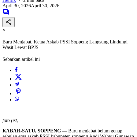
Henrik
2 min baca
April 30, 2026
April 30, 2026
×
Baru Menjabat, Ketua Askab PSSI Soppeng Langsung Lindungi
Wasit Lewat BPJS
Sebarkan artikel ini
foto (ist)
KABAR-SATU, SOPPENG
— Baru menjabat belum genap
sebulan etua askab PSSI kabupaten soppeng Andi Wahyu Gunawan