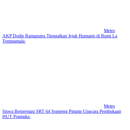
Metro
AKP Dodie Ramaputra Tinggalkan Jejak Humanis di Bumi La
Temmamala
Metro
Siswa Berprestasi SRT 64 Soppeng Pimpin Upacara Pembukaan
HUT Pramuka