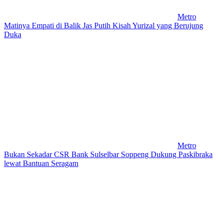
Metro
Matinya Empati di Balik Jas Putih Kisah Yurizal yang Berujung
Duka
Metro
Bukan Sekadar CSR Bank Sulselbar Soppeng Dukung Paskibraka
lewat Bantuan Seragam