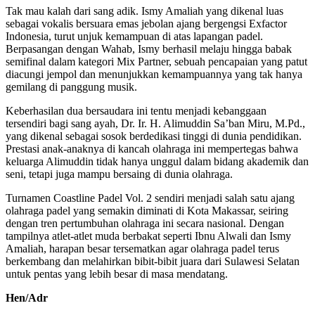
Tak mau kalah dari sang adik. Ismy Amaliah yang dikenal luas
sebagai vokalis bersuara emas jebolan ajang bergengsi Exfactor
Indonesia, turut unjuk kemampuan di atas lapangan padel.
Berpasangan dengan Wahab, Ismy berhasil melaju hingga babak
semifinal dalam kategori Mix Partner, sebuah pencapaian yang patut
diacungi jempol dan menunjukkan kemampuannya yang tak hanya
gemilang di panggung musik.
Keberhasilan dua bersaudara ini tentu menjadi kebanggaan
tersendiri bagi sang ayah, Dr. Ir. H. Alimuddin Sa’ban Miru, M.Pd.,
yang dikenal sebagai sosok berdedikasi tinggi di dunia pendidikan.
Prestasi anak-anaknya di kancah olahraga ini mempertegas bahwa
keluarga Alimuddin tidak hanya unggul dalam bidang akademik dan
seni, tetapi juga mampu bersaing di dunia olahraga.
Turnamen Coastline Padel Vol. 2 sendiri menjadi salah satu ajang
olahraga padel yang semakin diminati di Kota Makassar, seiring
dengan tren pertumbuhan olahraga ini secara nasional. Dengan
tampilnya atlet-atlet muda berbakat seperti Ibnu Alwali dan Ismy
Amaliah, harapan besar tersematkan agar olahraga padel terus
berkembang dan melahirkan bibit-bibit juara dari Sulawesi Selatan
untuk pentas yang lebih besar di masa mendatang.
Hen/Adr