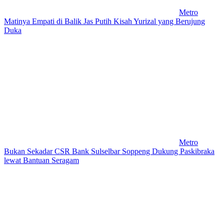
Metro
Matinya Empati di Balik Jas Putih Kisah Yurizal yang Berujung
Duka
Metro
Bukan Sekadar CSR Bank Sulselbar Soppeng Dukung Paskibraka
lewat Bantuan Seragam