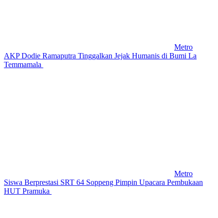
Metro
AKP Dodie Ramaputra Tinggalkan Jejak Humanis di Bumi La
Temmamala
Metro
Siswa Berprestasi SRT 64 Soppeng Pimpin Upacara Pembukaan
HUT Pramuka