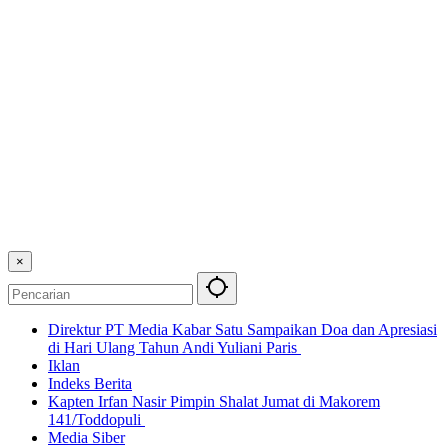
×
Direktur PT Media Kabar Satu Sampaikan Doa dan Apresiasi
di Hari Ulang Tahun Andi Yuliani Paris
Iklan
Indeks Berita
Kapten Irfan Nasir Pimpin Shalat Jumat di Makorem
141/Toddopuli
Media Siber