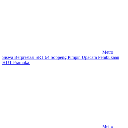
Metro
Siswa Berprestasi SRT 64 Soppeng Pimpin Upacara Pembukaan
HUT Pramuka
Metro