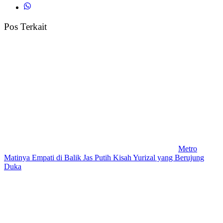
Pos Terkait
Metro
Matinya Empati di Balik Jas Putih Kisah Yurizal yang Berujung
Duka