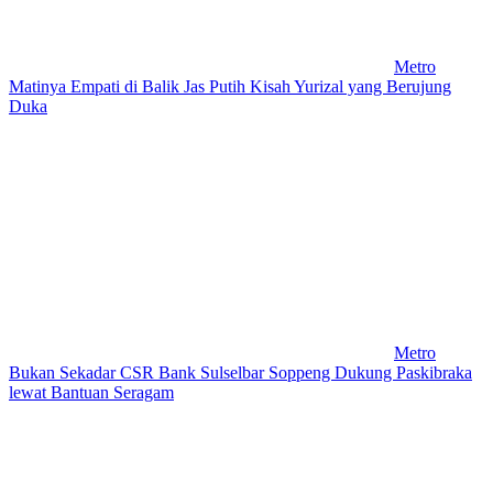
Metro
Matinya Empati di Balik Jas Putih Kisah Yurizal yang Berujung
Duka
Metro
Bukan Sekadar CSR Bank Sulselbar Soppeng Dukung Paskibraka
lewat Bantuan Seragam