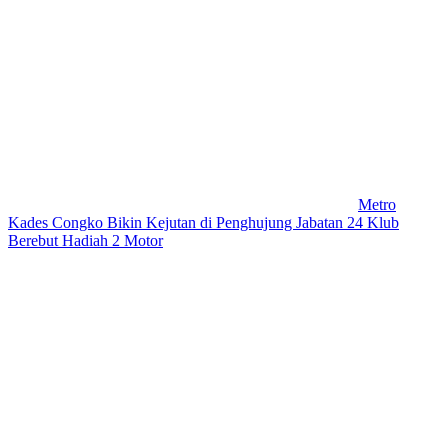
Metro
Kades Congko Bikin Kejutan di Penghujung Jabatan 24 Klub
Berebut Hadiah 2 Motor