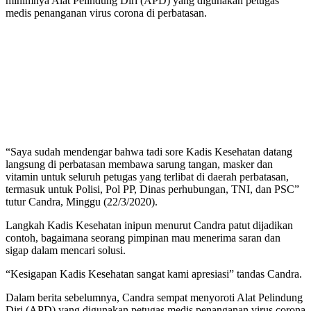
minimnya Alat Pelindung Diri (APD) yang digunakan petugas
medis penanganan virus corona di perbatasan.
“Saya sudah mendengar bahwa tadi sore Kadis Kesehatan datang
langsung di perbatasan membawa sarung tangan, masker dan
vitamin untuk seluruh petugas yang terlibat di daerah perbatasan,
termasuk untuk Polisi, Pol PP, Dinas perhubungan, TNI, dan PSC”
tutur Candra, Minggu (22/3/2020).
Langkah Kadis Kesehatan inipun menurut Candra patut dijadikan
contoh, bagaimana seorang pimpinan mau menerima saran dan
sigap dalam mencari solusi.
“Kesigapan Kadis Kesehatan sangat kami apresiasi” tandas Candra.
Dalam berita sebelumnya, Candra sempat menyoroti Alat Pelindung
Diri (APD) yang digunakan petugas medis penanganan virus corona