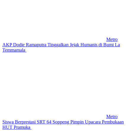
Metro
AKP Dodie Ramaputra Tinggalkan Jejak Humanis di Bumi La
Temmamala
Metro
Siswa Berprestasi SRT 64 Soppeng Pimpin Upacara Pembukaan
HUT Pramuka