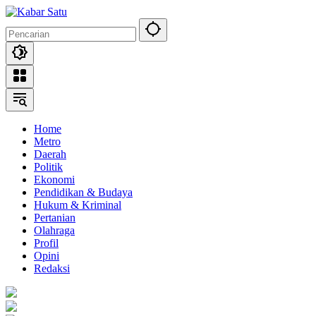
Langsung
ke
konten
Home
Metro
Daerah
Politik
Ekonomi
Pendidikan & Budaya
Hukum & Kriminal
Pertanian
Olahraga
Profil
Opini
Redaksi