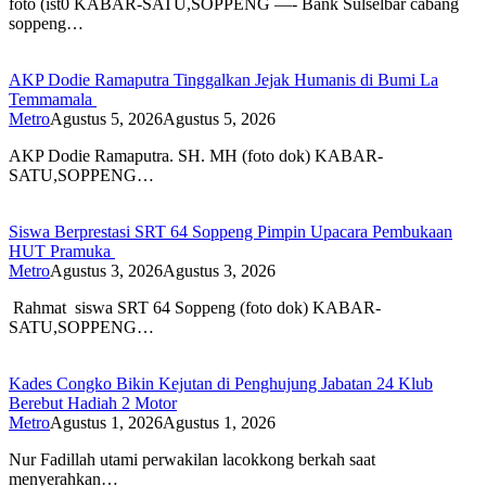
foto (ist0 KABAR-SATU,SOPPENG —- Bank Sulselbar cabang
soppeng…
AKP Dodie Ramaputra Tinggalkan Jejak Humanis di Bumi La
Temmamala
Metro
Agustus 5, 2026
Agustus 5, 2026
AKP Dodie Ramaputra. SH. MH (foto dok) KABAR-
SATU,SOPPENG…
Siswa Berprestasi SRT 64 Soppeng Pimpin Upacara Pembukaan
HUT Pramuka
Metro
Agustus 3, 2026
Agustus 3, 2026
Rahmat siswa SRT 64 Soppeng (foto dok) KABAR-
SATU,SOPPENG…
Kades Congko Bikin Kejutan di Penghujung Jabatan 24 Klub
Berebut Hadiah 2 Motor
Metro
Agustus 1, 2026
Agustus 1, 2026
Nur Fadillah utami perwakilan lacokkong berkah saat
menyerahkan…