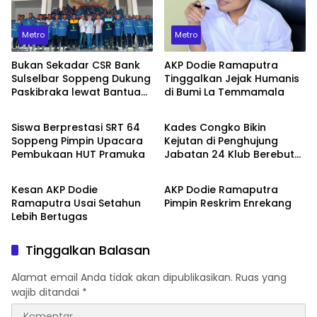
Metro
Metro
Bukan Sekadar CSR Bank
AKP Dodie Ramaputra
Sulselbar Soppeng Dukung
Tinggalkan Jejak Humanis
Paskibraka lewat Bantuan
di Bumi La Temmamala
Metro
Metro
Seragam
Siswa Berprestasi SRT 64
Kades Congko Bikin
Soppeng Pimpin Upacara
Kejutan di Penghujung
Pembukaan HUT Pramuka
Jabatan 24 Klub Berebut
Metro
Metro
Hadiah 2 Motor
Kesan AKP Dodie
AKP Dodie Ramaputra
Ramaputra Usai Setahun
Pimpin Reskrim Enrekang
Lebih Bertugas
Tinggalkan Balasan
Alamat email Anda tidak akan dipublikasikan.
Ruas yang
wajib ditandai
*