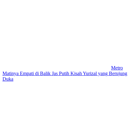
Metro
Matinya Empati di Balik Jas Putih Kisah Yurizal yang Berujung
Duka