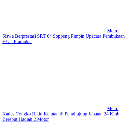
Metro
Siswa Berprestasi SRT 64 Soppeng Pimpin Upacara Pembukaan
HUT Pramuka
Metro
Kades Congko Bikin Kejutan di Penghujung Jabatan 24 Klub
Berebut Hadiah 2 Motor