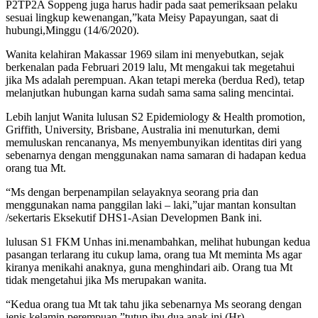
P2TP2A Soppeng juga harus hadir pada saat pemeriksaan pelaku
sesuai lingkup kewenangan,”kata Meisy Papayungan, saat di
hubungi,Minggu (14/6/2020).
Wanita kelahiran Makassar 1969 silam ini menyebutkan, sejak
berkenalan pada Februari 2019 lalu, Mt mengakui tak megetahui
jika Ms adalah perempuan. Akan tetapi mereka (berdua Red), tetap
melanjutkan hubungan karna sudah sama sama saling mencintai.
Lebih lanjut Wanita lulusan S2 Epidemiology & Health promotion,
Griffith, University, Brisbane, Australia ini menuturkan, demi
memuluskan rencananya, Ms menyembunyikan identitas diri yang
sebenarnya dengan menggunakan nama samaran di hadapan kedua
orang tua Mt.
“Ms dengan berpenampilan selayaknya seorang pria dan
menggunakan nama panggilan laki – laki,”ujar mantan konsultan
/sekertaris Eksekutif DHS1-Asian Developmen Bank ini.
lulusan S1 FKM Unhas ini.menambahkan, melihat hubungan kedua
pasangan terlarang itu cukup lama, orang tua Mt meminta Ms agar
kiranya menikahi anaknya, guna menghindari aib. Orang tua Mt
tidak mengetahui jika Ms merupakan wanita.
“Kedua orang tua Mt tak tahu jika sebenarnya Ms seorang dengan
jenis kelamin perempuan,”tutup ibu dua anak ini.(Hr)