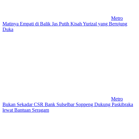
Metro
Matinya Empati di Balik Jas Putih Kisah Yurizal yang Berujung
Duka
Metro
Bukan Sekadar CSR Bank Sulselbar Soppeng Dukung Paskibraka
lewat Bantuan Seragam