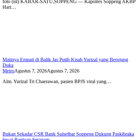
foto (ist) KABAR-SATU,SOPPENG — Kapolres Soppeng AKBP
Hari…
Matinya Empati di Balik Jas Putih Kisah Yurizal yang Berujung
Duka
Metro
Agustus 7, 2026
Agustus 7, 2026
Alm. Yurizal Tri Chaerawan, pasien BPJS viral yang…
Bukan Sekadar CSR Bank Sulselbar Soppeng Dukung Paskibraka
lewat Bantuan Seragam