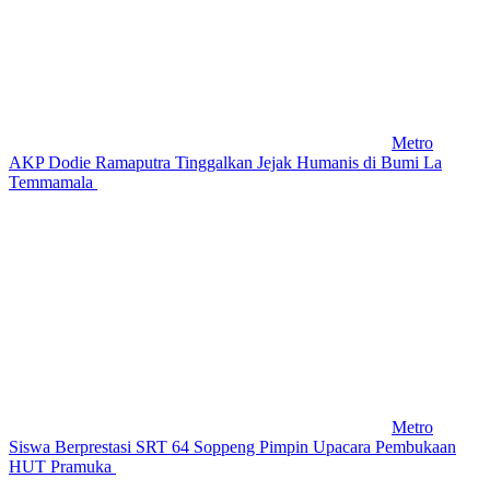
Metro
AKP Dodie Ramaputra Tinggalkan Jejak Humanis di Bumi La
Temmamala
Metro
Siswa Berprestasi SRT 64 Soppeng Pimpin Upacara Pembukaan
HUT Pramuka