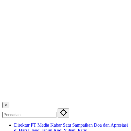
×
Direktur PT Media Kabar Satu Sampaikan Doa dan Apresiasi
di Hari Ulang Tahun Andi Yuliani Paris