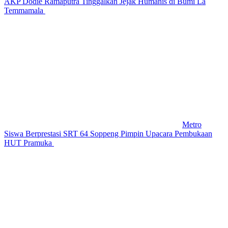
AKP Dodie Ramaputra Tinggalkan Jejak Humanis di Bumi La
Temmamala
Metro
Siswa Berprestasi SRT 64 Soppeng Pimpin Upacara Pembukaan
HUT Pramuka