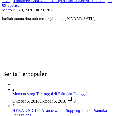
Jelang Turnamen Bola Voli di Congko Panitia Apresiasi Dukungan
89 Sponsor
Metro
Juli 29, 2026
Juli 29, 2026
hadiah utama dua unit motor (foto dok) KABAR-SATU,…
Berita Terpopuler
2
Moment yang Tertinggal di Palu dan Donggala
Oktober 5, 2018
Oktober 5, 2018
0
3
HEBAT, SD 165 Asanae wakili Soppeng lomba Pramuka
Penggalang.