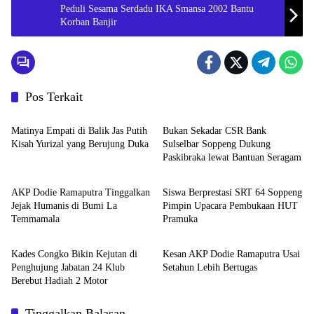
Peduli Sesama Serdadu IKA Smansa 2002 Bantu
Korban Banjir
Pos Terkait
Metro
Metro
Matinya Empati di Balik Jas Putih
Bukan Sekadar CSR Bank
Kisah Yurizal yang Berujung Duka
Sulselbar Soppeng Dukung
Paskibraka lewat Bantuan Seragam
Metro
Metro
AKP Dodie Ramaputra Tinggalkan
Siswa Berprestasi SRT 64 Soppeng
Jejak Humanis di Bumi La
Pimpin Upacara Pembukaan HUT
Temmamala
Pramuka
Metro
Metro
Kades Congko Bikin Kejutan di
Kesan AKP Dodie Ramaputra Usai
Penghujung Jabatan 24 Klub
Setahun Lebih Bertugas
Berebut Hadiah 2 Motor
Tinggalkan Balasan