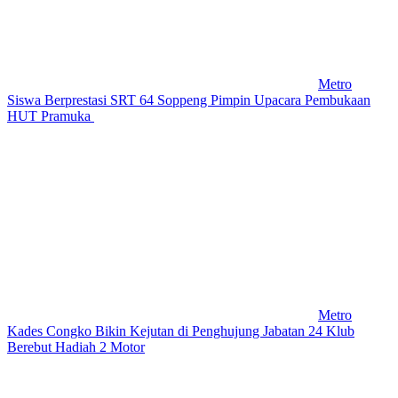
Metro
Siswa Berprestasi SRT 64 Soppeng Pimpin Upacara Pembukaan
HUT Pramuka
Metro
Kades Congko Bikin Kejutan di Penghujung Jabatan 24 Klub
Berebut Hadiah 2 Motor