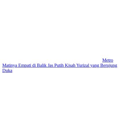
Metro
Matinya Empati di Balik Jas Putih Kisah Yurizal yang Berujung
Duka