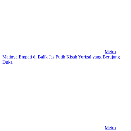
Metro
Matinya Empati di Balik Jas Putih Kisah Yurizal yang Berujung
Duka
Metro