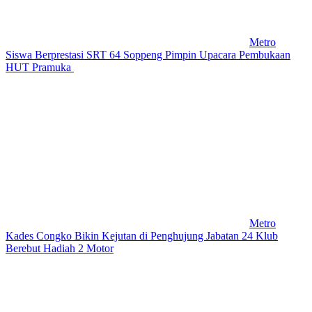
Metro
Siswa Berprestasi SRT 64 Soppeng Pimpin Upacara Pembukaan
HUT Pramuka
Metro
Kades Congko Bikin Kejutan di Penghujung Jabatan 24 Klub
Berebut Hadiah 2 Motor