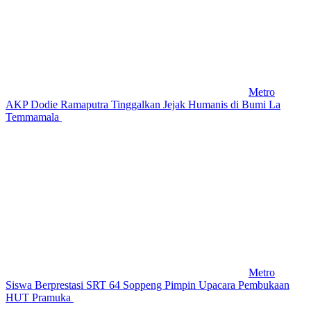
Metro
AKP Dodie Ramaputra Tinggalkan Jejak Humanis di Bumi La
Temmamala
Metro
Siswa Berprestasi SRT 64 Soppeng Pimpin Upacara Pembukaan
HUT Pramuka