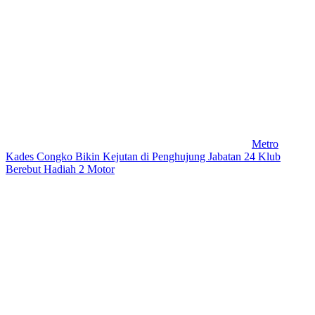
Metro
Kades Congko Bikin Kejutan di Penghujung Jabatan 24 Klub
Berebut Hadiah 2 Motor