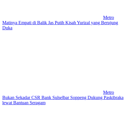
Metro
Matinya Empati di Balik Jas Putih Kisah Yurizal yang Berujung
Duka
Metro
Bukan Sekadar CSR Bank Sulselbar Soppeng Dukung Paskibraka
lewat Bantuan Seragam