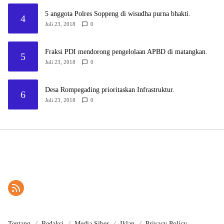
5 anggota Polres Soppeng di wisudha purna bhakti.
4
Juli 23, 2018
0
Fraksi PDI mendorong pengelolaan APBD di matangkan.
5
Juli 23, 2018
0
Desa Rompegading prioritaskan Infrastruktur.
6
Juli 23, 2018
0
Tentang
Redaksi
Media Siber
Iklan
Privacy Policy