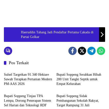
Haeruddin Tahang Jadi Pendaftar Pertama Cakada di
Partai Golkar
Pos Terkait
Daerah
Daerah
Sulsel Targetkan 91.340 Hektare
Bupati Soppeng Serahkan Hibah
Sawah Terapkan Pertanian Modern
200 Unit Tangki Septik untuk
PM-AAS 2026
Empat Kelurahan
Daerah
Daerah
Bupati Soppeng Tinjau TPA
Bupati Soppeng Sidak
Lempa, Dorong Penerapan Sistem
Pembangunan Sekolah Rakyat,
Sel Harian dan Teknologi RDF
Target Rampung 31 Juli
Daerah
Daerah