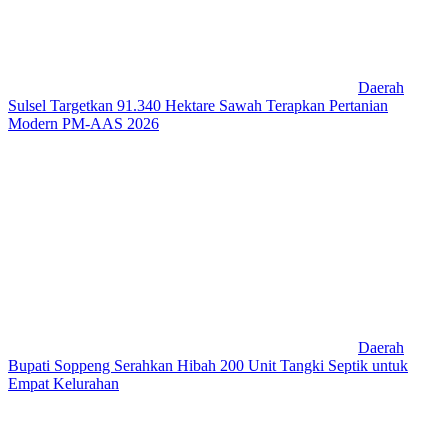
Daerah
Sulsel Targetkan 91.340 Hektare Sawah Terapkan Pertanian
Modern PM-AAS 2026
Daerah
Bupati Soppeng Serahkan Hibah 200 Unit Tangki Septik untuk
Empat Kelurahan