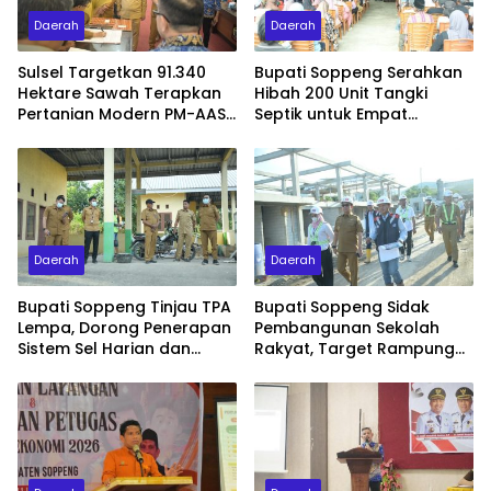
Daerah
Daerah
Sulsel Targetkan 91.340
Bupati Soppeng Serahkan
Hektare Sawah Terapkan
Hibah 200 Unit Tangki
Pertanian Modern PM-AAS
Septik untuk Empat
2026
Kelurahan
Daerah
Daerah
Bupati Soppeng Tinjau TPA
Bupati Soppeng Sidak
Lempa, Dorong Penerapan
Pembangunan Sekolah
Sistem Sel Harian dan
Rakyat, Target Rampung
Teknologi RDF
31 Juli