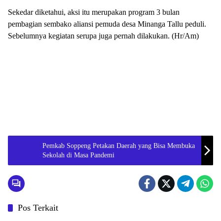
Sekedar diketahui, aksi itu merupakan program 3 bulan
pembagian sembako aliansi pemuda desa Minanga Tallu peduli.
Sebelumnya kegiatan serupa juga pernah dilakukan. (Hr/Am)
Pemkab Soppeng Petakan Daerah yang Bisa Membuka
Sekolah di Masa Pandemi
Pos Terkait
Daerah
Daerah