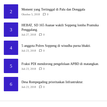
Moment yang Tertinggal di Palu dan Donggala
2
Oktober 5, 2018
0
HEBAT, SD 165 Asanae wakili Soppeng lomba Pramuka
3
Penggalang.
Juli 27, 2018
0
5 anggota Polres Soppeng di wisudha purna bhakti.
4
Juli 23, 2018
0
Fraksi PDI mendorong pengelolaan APBD di matangkan.
5
Juli 23, 2018
0
Desa Rompegading prioritaskan Infrastruktur.
6
Juli 23, 2018
0