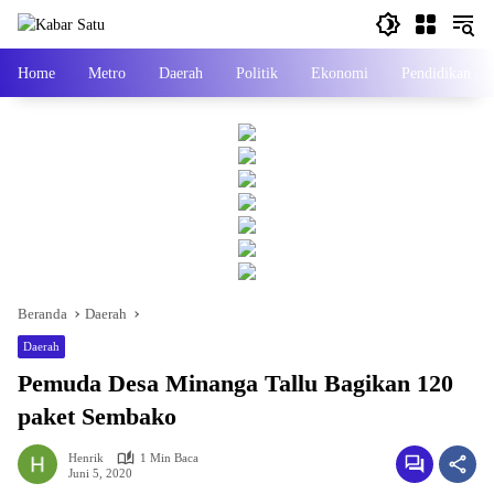
Langsung
ke
konten
Home
Metro
Daerah
Politik
Ekonomi
Pendidikan &
Beranda
Daerah
Daerah
Pemuda Desa Minanga Tallu Bagikan 120
paket Sembako
Henrik
1 Min Baca
Juni 5, 2020