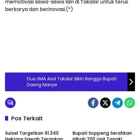
memotivasi siswa-siswa lain di Takalar untuk terus
berkarya dan berinovasi.(*)
Dua SMA Asal Takalar Bikin Bangga Bupati
Daeng Manye
Pos Terkait
Daerah
Daerah
Sulsel Targetkan 91.340
Bupati Soppeng Serahkan
Hektare Sawah Terapkan
Hibah 200 Unit Tangki