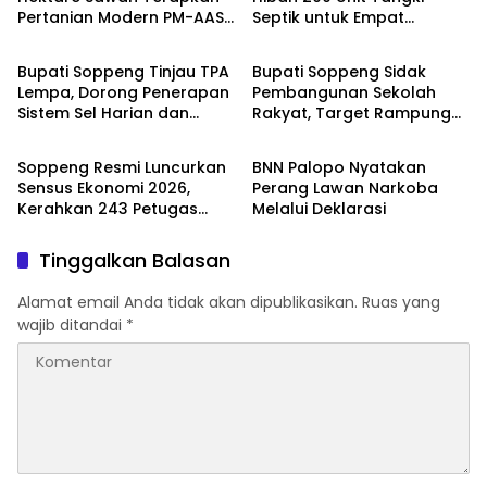
Pertanian Modern PM-AAS
Septik untuk Empat
Daerah
Daerah
2026
Kelurahan
Bupati Soppeng Tinjau TPA
Bupati Soppeng Sidak
Lempa, Dorong Penerapan
Pembangunan Sekolah
Sistem Sel Harian dan
Rakyat, Target Rampung
Daerah
Daerah
Teknologi RDF
31 Juli
Soppeng Resmi Luncurkan
BNN Palopo Nyatakan
Sensus Ekonomi 2026,
Perang Lawan Narkoba
Kerahkan 243 Petugas
Melalui Deklarasi
Lapangan
Tinggalkan Balasan
Alamat email Anda tidak akan dipublikasikan.
Ruas yang
wajib ditandai
*