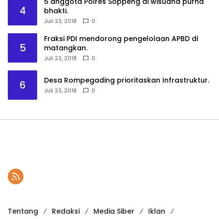
5 anggota Polres Soppeng di wisudha purna
4
bhakti.
Juli 23, 2018
0
Fraksi PDI mendorong pengelolaan APBD di
5
matangkan.
Juli 23, 2018
0
Desa Rompegading prioritaskan Infrastruktur.
6
Juli 23, 2018
0
Tentang
Redaksi
Media Siber
Iklan