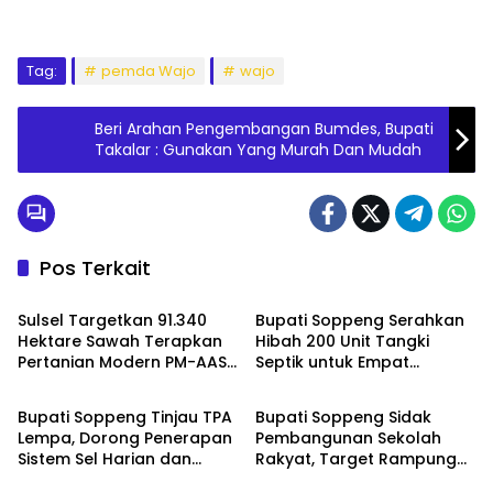
Tag:
pemda Wajo
wajo
Beri Arahan Pengembangan Bumdes, Bupati
Takalar : Gunakan Yang Murah Dan Mudah
Pos Terkait
Daerah
Daerah
Sulsel Targetkan 91.340
Bupati Soppeng Serahkan
Hektare Sawah Terapkan
Hibah 200 Unit Tangki
Pertanian Modern PM-AAS
Septik untuk Empat
Daerah
Daerah
2026
Kelurahan
Bupati Soppeng Tinjau TPA
Bupati Soppeng Sidak
Lempa, Dorong Penerapan
Pembangunan Sekolah
Sistem Sel Harian dan
Rakyat, Target Rampung
Daerah
Daerah
Teknologi RDF
31 Juli