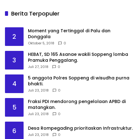
Berita Terpopuler
Moment yang Tertinggal di Palu dan
2
Donggala
Oktober 5, 2018
0
HEBAT, SD 165 Asanae wakili Soppeng lomba
3
Pramuka Penggalang.
Juli 27, 2018
0
5 anggota Polres Soppeng di wisudha purna
4
bhakti.
Juli 23, 2018
0
Fraksi PDI mendorong pengelolaan APBD di
5
matangkan.
Juli 23, 2018
0
Desa Rompegading prioritaskan Infrastruktur.
6
Juli 23, 2018
0