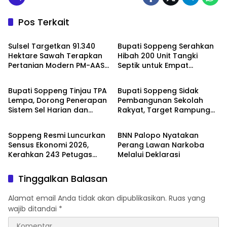
Pos Terkait
Daerah
Daerah
Sulsel Targetkan 91.340
Bupati Soppeng Serahkan
Hektare Sawah Terapkan
Hibah 200 Unit Tangki
Pertanian Modern PM-AAS
Septik untuk Empat
Daerah
Daerah
2026
Kelurahan
Bupati Soppeng Tinjau TPA
Bupati Soppeng Sidak
Lempa, Dorong Penerapan
Pembangunan Sekolah
Sistem Sel Harian dan
Rakyat, Target Rampung
Daerah
Daerah
Teknologi RDF
31 Juli
Soppeng Resmi Luncurkan
BNN Palopo Nyatakan
Sensus Ekonomi 2026,
Perang Lawan Narkoba
Kerahkan 243 Petugas
Melalui Deklarasi
Lapangan
Tinggalkan Balasan
Alamat email Anda tidak akan dipublikasikan.
Ruas yang
wajib ditandai
*