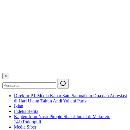
×
Direktur PT Media Kabar Satu Sampaikan Doa dan Apresiasi
di Hari Ulang Tahun Andi Yuliani Paris
Iklan
Indeks Berita
Kapten Irfan Nasir Pimpin Shalat Jumat di Makorem
141/Toddopuli
Media Siber